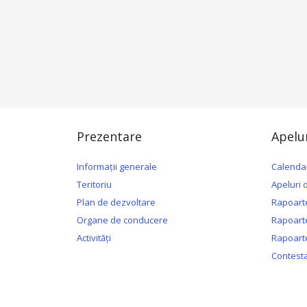
Prezentare
Apelur
Informații generale
Calendar
Teritoriu
Apeluri 
Plan de dezvoltare
Rapoarte
Organe de conducere
Rapoarte
Activități
Rapoarte
Contesta