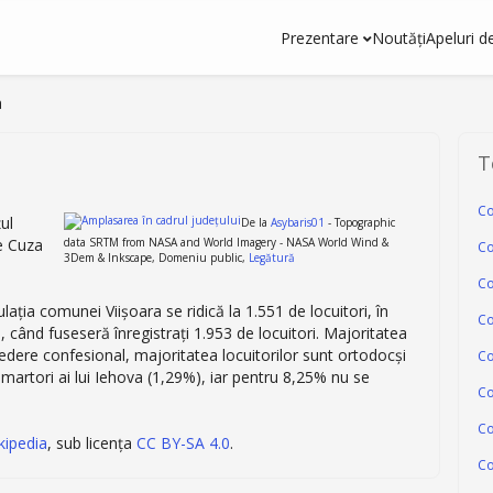
Prezentare
Noutăţi
Apeluri d
a
T
Co
ul
De la
Asybaris01
- Topographic
e Cuza
data SRTM from NASA and World Imagery - NASA World Wind &
Co
3Dem & Inkscape, Domeniu public,
Legătură
Co
ția comunei Viișoara se ridică la 1.551 de locuitori, în
Co
când fuseseră înregistrați 1.953 de locuitori. Majoritatea
edere confesional, majoritatea locuitorilor sunt ortodocși
Co
 martori ai lui Iehova (1,29%), iar pentru 8,25% nu se
Co
Co
kipedia
, sub licența
CC BY-SA 4.0
.
C