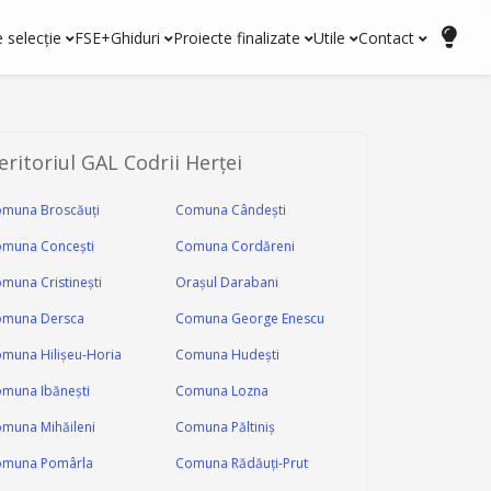
e selecție
FSE+
Ghiduri
Proiecte finalizate
Utile
Contact
eritoriul GAL Codrii Herței
muna Broscăuți
Comuna Cândeşti
muna Conceşti
Comuna Cordăreni
muna Cristineşti
Orașul Darabani
muna Dersca
Comuna George Enescu
muna Hilişeu-Horia
Comuna Hudeşti
muna Ibăneşti
Comuna Lozna
muna Mihăileni
Comuna Păltiniș
omuna Pomârla
Comuna Rădăuți-Prut