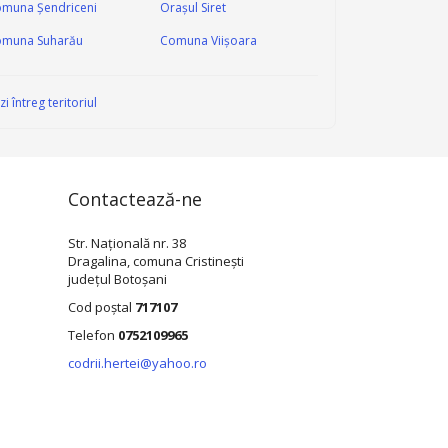
muna Şendriceni
Oraşul Siret
muna Suharău
Comuna Viișoara
zi întreg teritoriul
Contactează-ne
Str. Națională nr. 38
Dragalina, comuna Cristinești
județul Botoșani
Cod poștal
717107
Telefon
0752109965
codrii.hertei@yahoo.ro