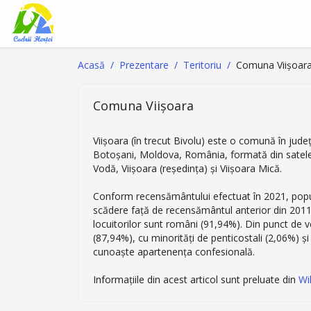
Acasă
Prezentare
Teritoriu
Comuna Viișoar
Comuna Viișoara
Viișoara (în trecut Bivolu) este o comună în județ
Botoșani, Moldova, România, formată din satel
Vodă, Viișoara (reședința) și Viișoara Mică.
Conform recensământului efectuat în 2021, popula
scădere față de recensământul anterior din 2011, 
locuitorilor sunt români (91,94%). Din punct de v
(87,94%), cu minorități de penticostali (2,06%) și
cunoaște apartenența confesională.
Informațiile din acest articol sunt preluate din
Wi