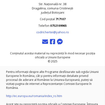
Str. Națională nr. 38
Dragalina, comuna Cristinești
județul Botoșani
Cod poștal
717107
Telefon
0752109965
codrii.hertei@yahoo.ro
contact
messenger
messenger
Conținutul acestui material nu reprezintă în mod necesar poziția
oficială a Uniunii Europene
© 2025
Pentru informații despre alte Programe desfăsurate sub egida Uniunii
Europene în România, cât și pentru informații detaliate privind
procesul de aderare al României la Uniunea Europeană, puteți să
vizitați pagina de internet a Reprezentanței Comisiei Europene în
România.
http://ec.europa.eu/romania/index_ro.htm
Acest site nu reprezintă poziția oficială a Comisiei Europene. Întreaga