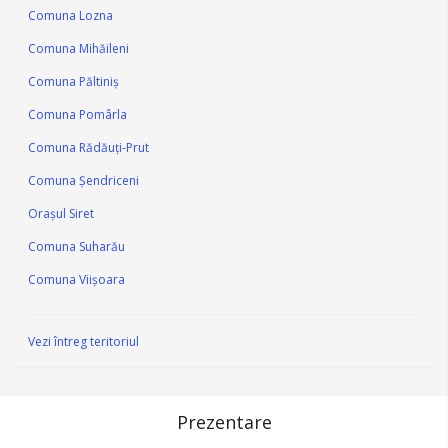
Comuna Lozna
Comuna Mihăileni
Comuna Păltiniș
Comuna Pomârla
Comuna Rădăuți-Prut
Comuna Şendriceni
Oraşul Siret
Comuna Suharău
Comuna Viișoara
Vezi întreg teritoriul
Prezentare