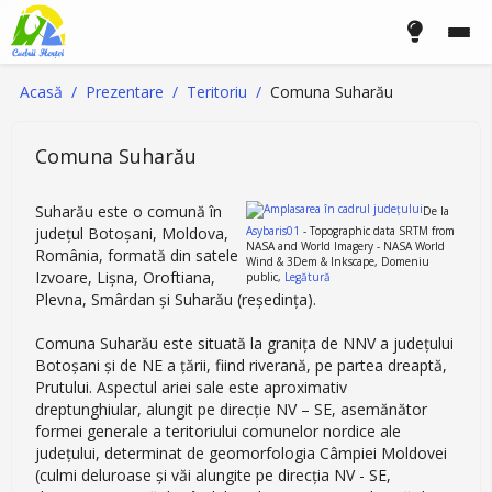
Acasă
Prezentare
Teritoriu
Comuna Suharău
Comuna Suharău
Suharău este o comună în
De la
județul Botoșani, Moldova,
Asybaris01
- Topographic data SRTM from
NASA and World Imagery - NASA World
România, formată din satele
Wind & 3Dem & Inkscape, Domeniu
Izvoare, Lișna, Oroftiana,
public,
Legătură
Plevna, Smârdan și Suharău (reședința).
Comuna Suharău este situată la granița de NNV a județului
Botoșani și de NE a țării, fiind riverană, pe partea dreaptă,
Prutului. Aspectul ariei sale este aproximativ
dreptunghiular, alungit pe direcție NV – SE, asemănător
formei generale a teritoriului comunelor nordice ale
județului, determinat de geomorfologia Câmpiei Moldovei
(culmi deluroase și văi alungite pe direcția NV - SE,