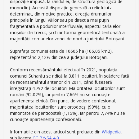
dispoziție impusă, la rândul ei, de structura geologică de
monoclin). Această dispoziție generală a reliefului a
determinat, din motive practice, direcția drumurilor
principale în lungul văilor sau pe direcția mai puțin
fragmentată a podurilor interfluviale, aspectul tarlalelor
moșiilor din trecut, și chiar forma geometrică teritorială a
majorității comunelor zonei de nord a județului Botoșani.
Suprafața comunei este de 10605 ha (106,05 km2),
reprezentând 2,12% din cea a județului Botoșani.
Conform recensământului efectuat în 2021, populația
comunei Suharău se ridică la 3.811 locuitori, în scădere față
de recensământul anterior din 2011, când fuseseră
înregistrați 4.792 de locuitori. Majoritatea locuitorilor sunt
români (92,02%), iar pentru 7,66% nu se cunoaște
apartenența etnică. Din punct de vedere confesional,
majoritatea locuitorilor sunt ortodocși (90%), cu o
minoritate de penticostali (1,15%), iar pentru 7,74% nu se
cunoaște apartenența confesională.
Informațiile din acest articol sunt preluate din
Wikipedia
,
sub licența
CC BY-SA 4.0
.