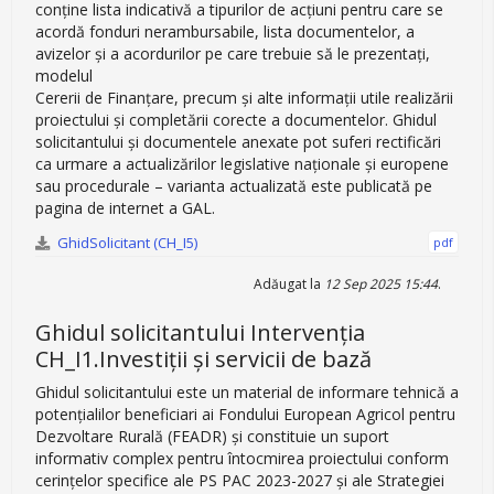
conţine lista indicativă a tipurilor de acțiuni pentru care se
acordă fonduri nerambursabile, lista documentelor, a
avizelor şi a acordurilor pe care trebuie să le prezentaţi,
modelul
Cererii de Finanțare, precum și alte informații utile realizării
proiectului şi completării corecte a documentelor. Ghidul
solicitantului şi documentele anexate pot suferi rectificări
ca urmare a actualizărilor legislative naţionale şi europene
sau procedurale – varianta actualizată este publicată pe
pagina de internet a GAL.
GhidSolicitant (CH_I5)
pdf
Adăugat la
12 Sep 2025 15:44
.
Ghidul solicitantului Intervenția
CH_I1.Investiții și servicii de bază
Ghidul solicitantului este un material de informare tehnică a
potenţialilor beneficiari ai Fondului European Agricol pentru
Dezvoltare Rurală (FEADR) şi constituie un suport
informativ complex pentru întocmirea proiectului conform
cerinţelor specifice ale PS PAC 2023-2027 și ale Strategiei