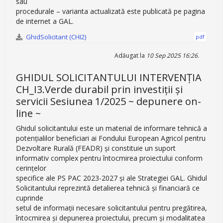
sau
procedurale – varianta actualizată este publicată pe pagina
de internet a GAL.
GhidSolicitant (CHI2)
pdf
Adăugat la
10 Sep 2025 16:26
.
GHIDUL SOLICITANTULUI INTERVENȚIA
CH_I3.Verde durabil prin investiții și
servicii Sesiunea 1/2025 ~ depunere on-
line ~
Ghidul solicitantului este un material de informare tehnică a
potenţialilor beneficiari ai Fondului European Agricol pentru
Dezvoltare Rurală (FEADR) şi constituie un suport
informativ complex pentru întocmirea proiectului conform
cerinţelor
specifice ale PS PAC 2023-2027 și ale Strategiei GAL. Ghidul
Solicitantului reprezintă detalierea tehnică şi financiară ce
cuprinde
setul de informaţii necesare solicitantului pentru pregătirea,
întocmirea și depunerea proiectului, precum și modalitatea