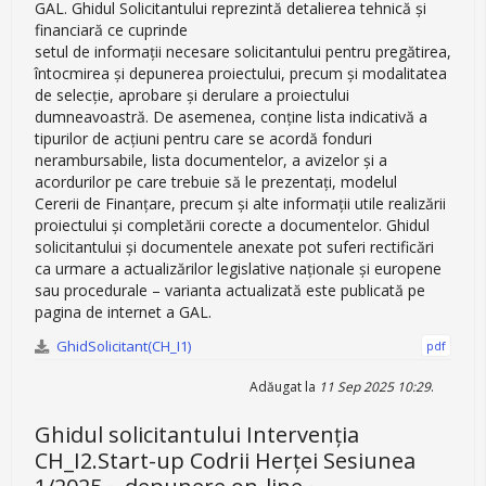
GAL. Ghidul Solicitantului reprezintă detalierea tehnică şi
financiară ce cuprinde
setul de informaţii necesare solicitantului pentru pregătirea,
întocmirea și depunerea proiectului, precum și modalitatea
de selecţie, aprobare şi derulare a proiectului
dumneavoastră. De asemenea, conţine lista indicativă a
tipurilor de acțiuni pentru care se acordă fonduri
nerambursabile, lista documentelor, a avizelor şi a
acordurilor pe care trebuie să le prezentaţi, modelul
Cererii de Finanțare, precum și alte informații utile realizării
proiectului şi completării corecte a documentelor. Ghidul
solicitantului şi documentele anexate pot suferi rectificări
ca urmare a actualizărilor legislative naţionale şi europene
sau procedurale – varianta actualizată este publicată pe
pagina de internet a GAL.
GhidSolicitant(CH_I1)
pdf
Adăugat la
11 Sep 2025 10:29
.
Ghidul solicitantului Intervenția
CH_I2.Start-up Codrii Herței Sesiunea