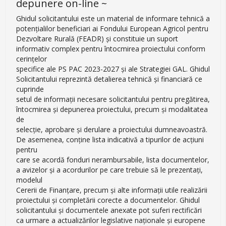
depunere on-line ~
Ghidul solicitantului este un material de informare tehnică a
potenţialilor beneficiari ai Fondului European Agricol pentru
Dezvoltare Rurală (FEADR) şi constituie un suport
informativ complex pentru întocmirea proiectului conform
cerinţelor
specifice ale PS PAC 2023-2027 și ale Strategiei GAL. Ghidul
Solicitantului reprezintă detalierea tehnică şi financiară ce
cuprinde
setul de informaţii necesare solicitantului pentru pregătirea,
întocmirea și depunerea proiectului, precum și modalitatea
de
selecţie, aprobare şi derulare a proiectului dumneavoastră.
De asemenea, conţine lista indicativă a tipurilor de acțiuni
pentru
care se acordă fonduri nerambursabile, lista documentelor,
a avizelor şi a acordurilor pe care trebuie să le prezentaţi,
modelul
Cererii de Finanțare, precum și alte informații utile realizării
proiectului şi completării corecte a documentelor. Ghidul
solicitantului şi documentele anexate pot suferi rectificări
ca urmare a actualizărilor legislative naţionale şi europene