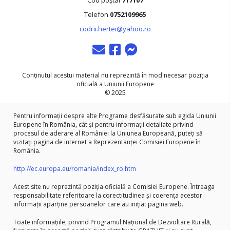
Cod poștal
717107
Telefon
0752109965
codrii.hertei@yahoo.ro
contact
messenger
messenger
Conținutul acestui material nu reprezintă în mod necesar poziția
oficială a Uniunii Europene
© 2025
Pentru informații despre alte Programe desfăsurate sub egida Uniunii
Europene în România, cât și pentru informații detaliate privind
procesul de aderare al României la Uniunea Europeană, puteți să
vizitați pagina de internet a Reprezentanței Comisiei Europene în
România.
http://ec.europa.eu/romania/index_ro.htm
Acest site nu reprezintă poziția oficială a Comisiei Europene. Întreaga
responsabilitate referitoare la corectitudinea și coerența acestor
informații aparține persoanelor care au inițiat pagina web.
Toate informațiile, privind Programul Național de Dezvoltare Rurală,