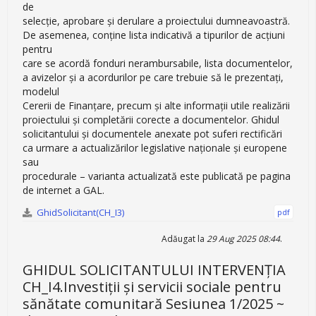
de
selecţie, aprobare şi derulare a proiectului dumneavoastră.
De asemenea, conţine lista indicativă a tipurilor de acțiuni
pentru
care se acordă fonduri nerambursabile, lista documentelor,
a avizelor şi a acordurilor pe care trebuie să le prezentaţi,
modelul
Cererii de Finanțare, precum și alte informații utile realizării
proiectului şi completării corecte a documentelor. Ghidul
solicitantului şi documentele anexate pot suferi rectificări
ca urmare a actualizărilor legislative naţionale şi europene
sau
procedurale – varianta actualizată este publicată pe pagina
de internet a GAL.
GhidSolicitant(CH_I3)
pdf
Adăugat la
29 Aug 2025 08:44
.
GHIDUL SOLICITANTULUI INTERVENȚIA
CH_I4.Investiții și servicii sociale pentru
sănătate comunitară Sesiunea 1/2025 ~