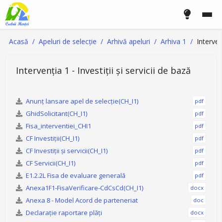
Acasă
Apeluri de selecție
Arhivă apeluri
Arhiva 1
Interven
Intervenția 1 - Investiții și servicii de bază
Anunț lansare apel de selecție(CH_I1)
pdf
GhidSolicitant(CH_I1)
pdf
Fisa_interventiei_CHI1
pdf
CF Investiții(CH_I1)
pdf
CF Investiții și servicii(CH_I1)
pdf
CF Servicii(CH_I1)
pdf
E1.2.2L Fisa de evaluare generală
pdf
Anexa1F1-FisaVerificare-CdCsCd(CH_I1)
docx
Anexa 8 - Model Acord de parteneriat
doc
Declarație raportare plăți
docx