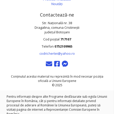
Noutăți
Contactează-ne
Str. Națională nr. 38
Dragalina, comuna Cristinești
județul Botoșani
Cod poștal
717107
Telefon
0752109965
codrii.hertei@yahoo.ro
contact
messenger
messenger
Conținutul acestui material nu reprezintă în mod necesar poziția
oficială a Uniunii Europene
© 2025
Pentru informații despre alte Programe desfăsurate sub egida Uniunii
Europene în România, cât și pentru informații detaliate privind
procesul de aderare al României la Uniunea Europeană, puteți să
vizitați pagina de internet a Reprezentanței Comisiei Europene în
România.